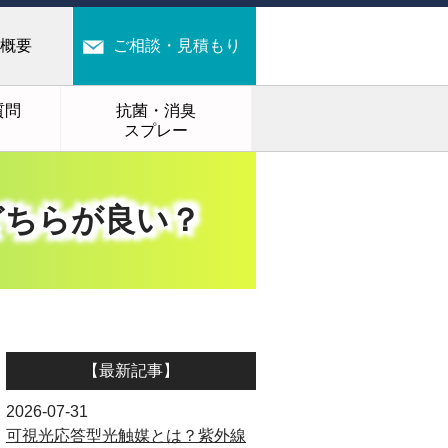
概要
ご相談・見積もり
質問
抗菌・消臭
スプレー
どちらが良い？
【最新記事】
2026-07-31
可視光応答型光触媒とは？紫外線