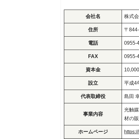
会社名
株式会
住所
〒84
電話
0955-
FAX
0955-
資本金
10,00
設立
平成4
代表取締役
島田 
光触媒
事業内容
材の販
ホームページ
https:/