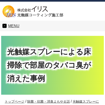
MENU
光触媒スプレーによる床
掃除で部屋のタバコ臭が
消えた事例
/
/
トップページ
除菌・抗菌・消臭よもやま話
光触媒スプレーに