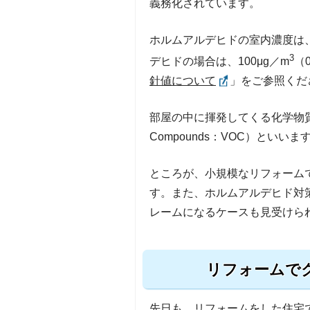
義務化されています。
ホルムアルデヒドの室内濃度は
3
デヒドの場合は、100μg／m
（
針値について
」をご参照くだ
部屋の中に揮発してくる化学物質のこと
Compounds：VOC）といいま
ところが、小規模なリフォーム
す。また、ホルムアルデヒド対
レームになるケースも見受けら
リフォームで
先日も、リフォームをした住宅